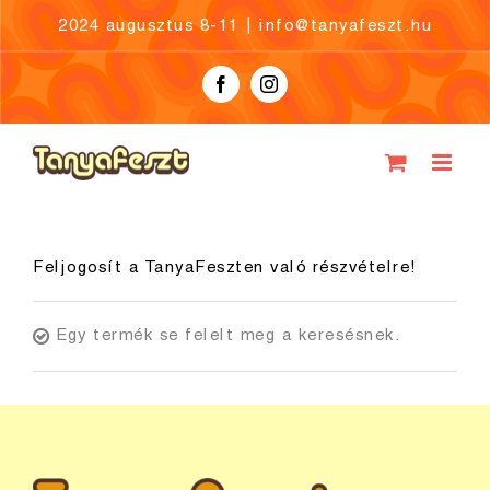
Skip
2024 augusztus 8-11
|
info@tanyafeszt.hu
to
content
Facebook
Instagram
Feljogosít a TanyaFeszten való részvételre!
Egy termék se felelt meg a keresésnek.